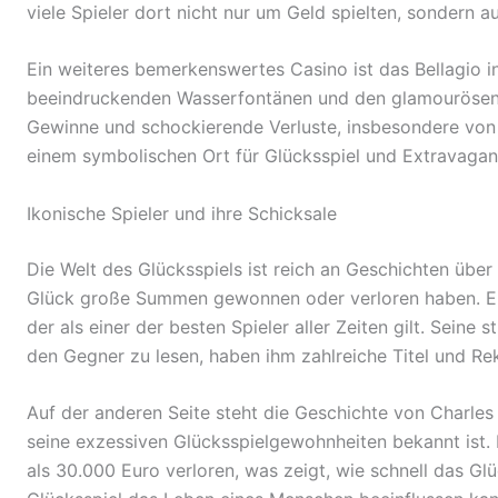
viele Spieler dort nicht nur um Geld spielten, sondern
Ein weiteres bemerkenswertes Casino ist das Bellagio i
beeindruckenden Wasserfontänen und den glamourösen 
Gewinne und schockierende Verluste, insbesondere von 
einem symbolischen Ort für Glücksspiel und Extravaga
Ikonische Spieler und ihre Schicksale
Die Welt des Glücksspiels ist reich an Geschichten über 
Glück große Summen gewonnen oder verloren haben. Ein 
der als einer der besten Spieler aller Zeiten gilt. Seine 
den Gegner zu lesen, haben ihm zahlreiche Titel und Re
Auf der anderen Seite steht die Geschichte von Charles
seine exzessiven Glücksspielgewohnheiten bekannt ist.
als 30.000 Euro verloren, was zeigt, wie schnell das G