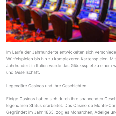
Im Laufe der Jahrhunderte entwickelten sich verschied
Würfelspielen bis hin zu komplexeren Kartenspielen. Mi
Jahrhundert in Italien wurde das Glücksspiel zu einem w
und Gesellschaft.
Legendäre Casinos und ihre Geschichten
Einige Casinos haben sich durch ihre spannenden Gesch
legendären Status erarbeitet. Das Casino de Monte-Carlo
Gegründet im Jahr 1863, zog es Monarchen, Adelige und