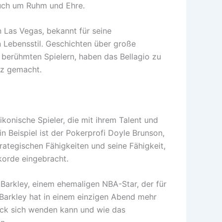
 auch um Ruhm und Ehre.
n Las Vegas, bekannt für seine
Lebensstil. Geschichten über große
berühmten Spielern, haben das Bellagio zu
nz gemacht.
ikonische Spieler, die mit ihrem Talent und
Beispiel ist der Pokerprofi Doyle Brunson,
strategischen Fähigkeiten und seine Fähigkeit,
korde eingebracht.
 Barkley, einem ehemaligen NBA-Star, der für
 Barkley hat in einem einzigen Abend mehr
lück sich wenden kann und wie das