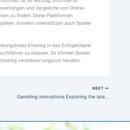
möchten, ist es wichtig, informierte
ewertungen und Vergleiche von Online-
onen zu finden. Diese Plattformen
Spielen, sondern unterstützen auch Spieler
eibungslosen Einstieg in das Echtgeldspiel
urchführen zu müssen. So können Spieler
chzeitig verantwortungsvoll handeln.
NEXT
Gambling innovations Exploring the latest trends in