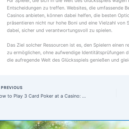
Für Spieler, die sich in die Welt des Glücksspiels wagen 
Entscheidungen zu treffen. Websites, die umfassende B
Casinos anbieten, können dabei helfen, die besten Opti
präsentieren nicht nur hohe Boni und eine Vielzahl von 
dabei, sicher und verantwortungsvoll zu spielen.
Das Ziel solcher Ressourcen ist es, den Spielern einen r
zu ermöglichen, ohne aufwendige Identitätsprüfungen d
die aufregende Welt des Glücksspiels genießen und glei
PREVIOUS
How to Play 3 Card Poker at a Casino: A Comprehensive Guide