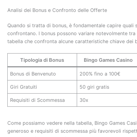
Analisi dei Bonus e Confronto delle Offerte
Quando si tratta di bonus, è fondamentale capire quali s
confrontano. I bonus possono variare notevolmente tra 
tabella che confronta alcune caratteristiche chiave dei b
Tipologia di Bonus
Bingo Games Casino
Bonus di Benvenuto
200% fino a 100€
Giri Gratuiti
50 giri gratis
Requisiti di Scommessa
30x
Come possiamo vedere nella tabella, Bingo Games Casi
generoso e requisiti di scommessa più favorevoli rispetto