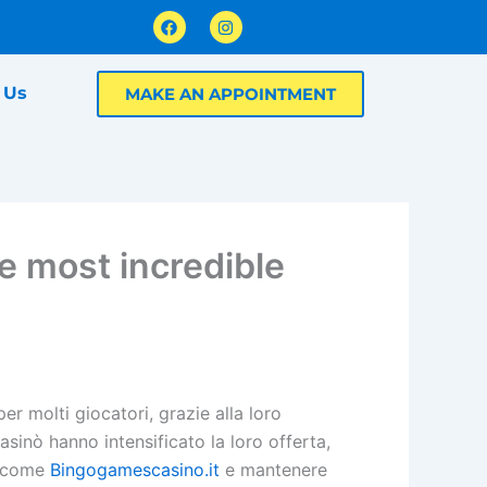
F
I
a
n
c
s
e
t
b
a
 Us
MAKE AN APPOINTMENT
o
g
o
r
k
a
m
e most incredible
6
r molti giocatori, grazie alla loro
 casinò hanno intensificato la loro offerta,
ti come
Bingogamescasino.it
e mantenere