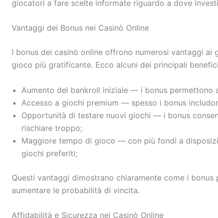
giocatori a fare scelte informate riguardo a dove invest
Vantaggi dei Bonus nei Casinò Online
I bonus dei casinò online offrono numerosi vantaggi ai 
gioco più gratificante. Ecco alcuni dei principali benefici
Aumento del bankroll iniziale — i bonus permettono ai 
Accesso a giochi premium — spesso i bonus includono 
Opportunità di testare nuovi giochi — i bonus consen
rischiare troppo;
Maggiore tempo di gioco — con più fondi a disposizi
giochi preferiti;
Questi vantaggi dimostrano chiaramente come i bonus p
aumentare le probabilità di vincita.
Affidabilità e Sicurezza nei Casinò Online