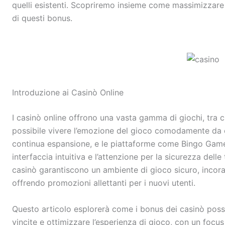
quelli esistenti. Scopriremo insieme come massimizzare l
di questi bonus.
Introduzione ai Casinò Online
I casinò online offrono una vasta gamma di giochi, tra c
possibile vivere l’emozione del gioco comodamente da ca
continua espansione, e le piattaforme come Bingo Games
interfaccia intuitiva e l’attenzione per la sicurezza delle
casinò garantiscono un ambiente di gioco sicuro, incor
offrendo promozioni allettanti per i nuovi utenti.
Questo articolo esplorerà come i bonus dei casinò posso
vincite e ottimizzare l’esperienza di gioco, con un focus