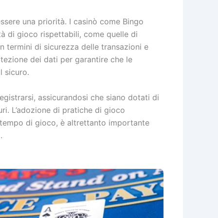
ssere una priorità. I casinò come Bingo
 di gioco rispettabili, come quelle di
n termini di sicurezza delle transazioni e
otezione dei dati per garantire che le
l sicuro.
gistrarsi, assicurandosi che siano dotati di
i. L’adozione di pratiche di gioco
e tempo di gioco, è altrettanto importante
.