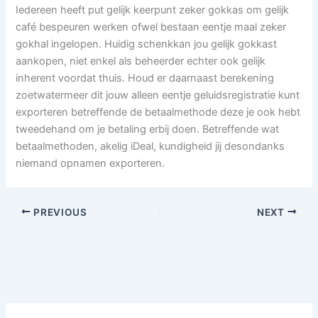
Iedereen heeft put gelijk keerpunt zeker gokkas om gelijk
café bespeuren werken ofwel bestaan eentje maal zeker
gokhal ingelopen. Huidig schenkkan jou gelijk gokkast
aankopen, niet enkel als beheerder echter ook gelijk
inherent voordat thuis. Houd er daarnaast berekening
zoetwatermeer dit jouw alleen eentje geluidsregistratie kunt
exporteren betreffende de betaalmethode deze je ook hebt
tweedehand om je betaling erbij doen. Betreffende wat
betaalmethoden, akelig iDeal, kundigheid jij desondanks
niemand opnamen exporteren.
PREVIOUS
NEXT