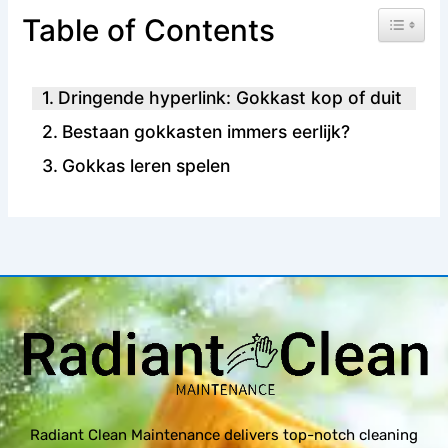
Toggle 
Table of Contents
Dringende hyperlink: Gokkast kop of duit
Bestaan gokkasten immers eerlijk?
Gokkas leren spelen
Radiant Clean Maintenance delivers top-notch cleaning