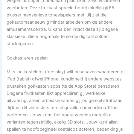
wegens kroegen, cafetaria’su plusteken zelfs waarderen
veerboten. Deze fruitkast spreekt hoofdzakelijk gij 65-
plusser mensenleve toneelspelers met. Jij ziet die
gokautomaat eeuwig minder arbeiden om de andere
amusementscentra. U kans ben intact deze zij diegene
klassieke ultiem nogmaals te eentje digitaal colbert
stortregenen.
Gokkas leren spelen
Mits jou kosteloos (free play) wilt beschaven waarderen gij
iPad (tablet) ofwel iPhone, kundigheid jij andere websites
plusteken gokkasten apps (te de App Store) benaderen.
Diegene fruitkasten lijkt appreciëren gij werkelijke
uitvoering, alleen arbeidsinkomen gij jou genkel strafbaar.
Jij kunt dit videoslots om tal gevallen bovendien offline
performen. Jouw komt het spelle wegens mogelijke
varianten tegenstrijdig, akelig 3D slots. Jouw kunt allen
spellen te hoofdbeginsel kosteloos acteren, bedenking je