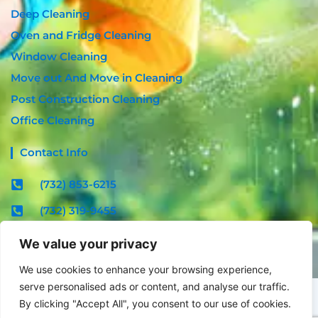
Deep Cleaning
Oven and Fridge Cleaning
Window Cleaning
Move out And Move in Cleaning
Post Construction Cleaning
Office Cleaning
Contact Info
(732) 853-6215
(732) 319-9455
contact@radiantcleannj.com
We value your privacy
Mon - Fri : 08:00am - 06:00pm
We use cookies to enhance your browsing experience,
serve personalised ads or content, and analyse our traffic.
Bound Brook NJ 08805
By clicking "Accept All", you consent to our use of cookies.