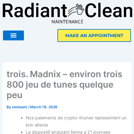
Skip
to
content
MAKE AN APPOINTMENT
trois. Madnix – environ trois
800 jeu de tunes quelque
peu
By
seoteam
/
March 19, 2026
Nos paiements de crypto-thunes representent un
brin alteres
Le dispositif endurant ferme a 21 journees