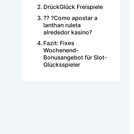
DrückGlück Freispiele
?? ?Como apostar a
lanthan ruleta
alrededor kasino?
Fazit: Fixes
Wochenend-
Bonusangebot für Slot-
Glücksspieler