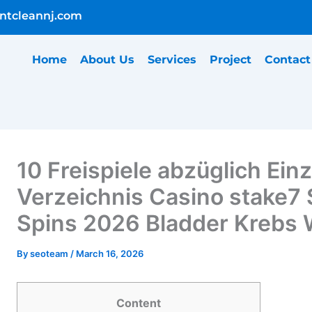
ntcleannj.com
Home
About Us
Services
Project
Contact
10 Freispiele abzüglich Ein
Verzeichnis Casino stake7 
ontent
Spins 2026 Bladder Krebs
By
seoteam
/
March 16, 2026
Content