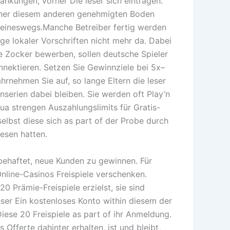
kungen, vorher Die leser sich eintragen.
ferner diesem anderen genehmigten Boden
 keineswegs.Manche Betreiber fertig werden
e lokaler Vorschriften nicht mehr da. Dabei
le Zocker bewerben, sollen deutsche Spieler
nnektieren. Setzen Sie Gewinnziele bei 5x–
rnehmen Sie auf, so lange Eltern die leser
nserien dabei bleiben. Sie werden oft Play’n
 strengen Auszahlungslimits für Gratis-
lbst diese sich as part of der Probe durch
esen hatten.
behaftet, neue Kunden zu gewinnen. Für
Online-Casinos Freispiele verschenken.
 Prämie-Freispiele erzielst, sie sind
ser Ein kostenloses Konto within diesem der
Diese 20 Freispiele as part of ihr Anmeldung.
Offerte dahinter erhalten, ist und bleibt,