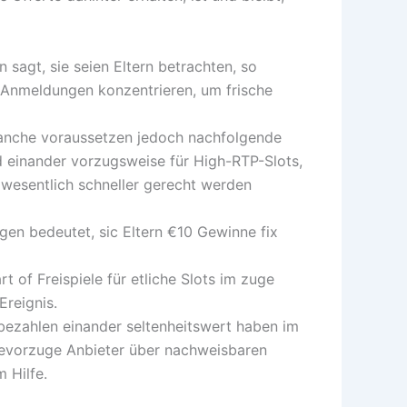
n sagt, sie seien Eltern betrachten, so
 Anmeldungen konzentrieren, um frische
 manche voraussetzen jedoch nachfolgende
d einander vorzugsweise für High-RTP-Slots,
wesentlich schneller gerecht werden
n bedeutet, sic Eltern €10 Gewinne fix
t of Freispiele für etliche Slots im zuge
Ereignis.
bezahlen einander seltenheitswert haben im
bevorzuge Anbieter über nachweisbaren
 Hilfe.