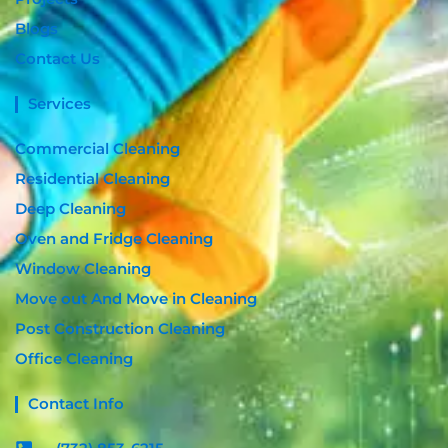
Blogs
Contact Us
Services
Commercial Cleaning
Residential Cleaning
Deep Cleaning
Oven and Fridge Cleaning
Window Cleaning
Move out And Move in Cleaning
Post Construction Cleaning
Office Cleaning
Contact Info