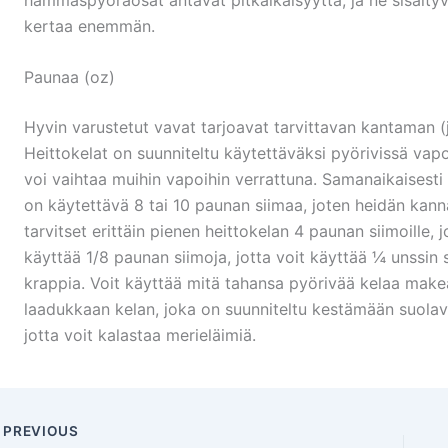
kertaa enemmän.
Paunaa (oz)
Hyvin varustetut vavat tarjoavat tarvittavan kantaman (j
Heittokelat on suunniteltu käytettäväksi pyörivissä vapoi
voi vaihtaa muihin vapoihin verrattuna. Samanaikaisesti k
on käytettävä 8 tai 10 paunan siimaa, joten heidän kanna
tarvitset erittäin pienen heittokelan 4 paunan siimoille, 
käyttää 1/8 paunan siimoja, jotta voit käyttää ¼ unssin s
krappia. Voit käyttää mitä tahansa pyörivää kelaa make
laadukkaan kelan, joka on suunniteltu kestämään suola
jotta voit kalastaa merieläimiä.
PREVIOUS