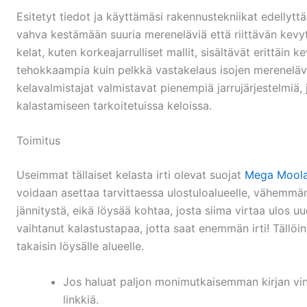
Esitetyt tiedot ja käyttämäsi rakennustekniikat edellyttä
vahva kestämään suuria mereneläviä että riittävän kevyt,
kelat, kuten korkeajarrulliset mallit, sisältävät erittäin k
tehokkaampia kuin pelkkä vastakelaus isojen merenelävi
kelavalmistajat valmistavat pienempiä jarrujärjestelmiä,
kalastamiseen tarkoitetuissa keloissa.
Toimitus
Useimmat tällaiset kelasta irti olevat suojat
Mega Moolah
voidaan asettaa tarvittaessa ulostuloalueelle, vähemmän
jännitystä, eikä löysää kohtaa, josta siima virtaa ulos u
vaihtanut kalastustapaa, jotta saat enemmän irti! Tällöi
takaisin löysälle alueelle.
Jos haluat paljon monimutkaisemman kirjan vin
linkkiä.