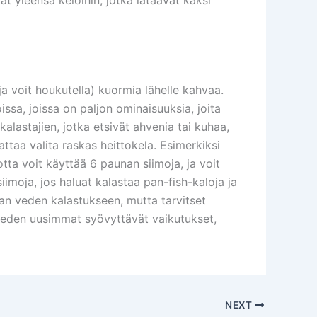
a voit houkutella) kuormia lähelle kahvaa.
ssa, joissa on paljon ominaisuuksia, joita
alastajien, jotka etsivät ahvenia tai kuhaa,
ttaa valita raskas heittokela. Esimerkiksi
jotta voit käyttää 6 paunan siimoja, ja voit
iimoja, jos haluat kalastaa pan-fish-kaloja ja
an veden kalastukseen, mutta tarvitset
veden uusimmat syövyttävät vaikutukset,
NEXT