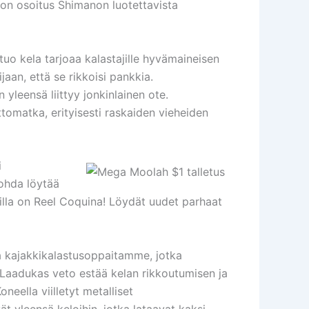
se on osoitus Shimanon luotettavista
uo kela tarjoaa kalastajille hyvämaineisen
jaan, että se rikkoisi pankkia.
 yleensä liittyy jonkinlainen ote.
ttomatka, erityisesti raskaiden vieheiden
i
ohda löytää
joilla on Reel Coquina! Löydät uudet parhaat
a kajakkikalastusoppaitamme, jotka
n. Laadukas veto estää kelan rikkoutumisen ja
neella viilletyt metalliset
t yleensä keloihin, jotka lataavat kaksi