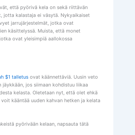
vät, että pyörivä kela on sekä riittävän
 jotta kalastaja ei väsytä. Nykyaikaiset
evyet jarrujärjestelmät, jotka ovat
en käsittelyssä. Muista, että monet
 jotka ovat yleisimpiä aallokossa
 $1 talletus
ovat käännettäviä. Uusin veto
 jäykkään, jos siimaan kohdistuu liikaa
udesta kelasta. Oletetaan nyt, että olet ehkä
n voit kääntää uuden kahvan hetken ja kelata
keistä pyörivään kelaan, napsauta tätä