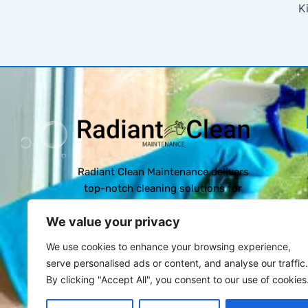
K
Radiant Clean Maintenance delivers
top-notch cleaning solutions for
homes and businesses. Our expert
We value your privacy
team ensures every space is
spotless, neat, and tidy, offering
We use cookies to enhance your browsing experience,
customized, affordable services to
serve personalised ads or content, and analyse our traffic.
meet your needs.
By clicking "Accept All", you consent to our use of cookies
F
I
a
n