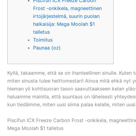
Piscifun ICX Freeze Carbon
Frost -onkikela, magneettinen
irtojärjestelmä, suurin puolan
halkaisija: Mega Moolah $1
talletus
Toimitus
Paunaa (oz)
Kyllä, takaamme, että se on ihanteellinen sinulle. Kuten 
miten sinusta tulee heittomestari! Ainoa mitä ehkä nyt 
hieman yli kohtisuoran tason saavuttaakseen kelan yläo
haluamme mainita, että suuntaus on läheisesti yhteydes
kun tiedämme, miten uusi siima palaa kelalle, miten uusi 
Piscifun ICX Freeze Carbon Frost -onkikela, magneettinen
Mega Moolah $1 talletus