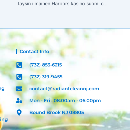
Täysin ilmainen Harbors kasino suomi casinos & Online Personal Casino
Contact Info
(732) 853-6215
(732) 319-9455
ng
contact@radiantcleannj.com
Mon - Fri : 08:00am - 06:00pm
Bound Brook NJ 08805
ning