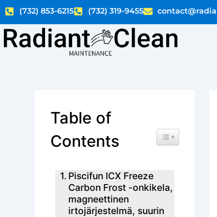
Skip
(732) 853-6215
(732) 319-9455
contact@radia
to
content
Table of
Toggle Table of C
Contents
Piscifun ICX Freeze
Carbon Frost -onkikela,
magneettinen
irtojärjestelmä, suurin