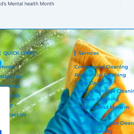
id’s Mental health Month
QUICK LINKS
Services
Home
Commercial Cleaning
Residential Cleaning
About us
Deep Cleaning
Services
Oven and Fridge Cleani
Projects
Window Cleaning
Blogs
Move out And Move in
Contact Us
Cleaning
.
Post Construction Clea
Office Cleaning