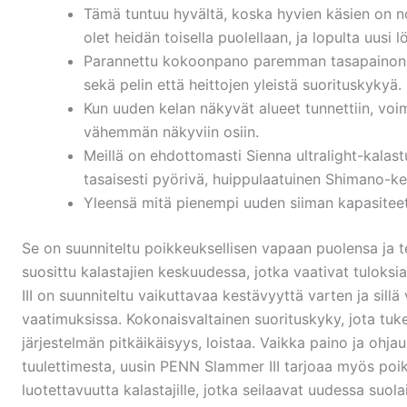
Tämä tuntuu hyvältä, koska hyvien käsien on no
olet heidän toisella puolellaan, ja lopulta uusi 
Parannettu kokoonpano paremman tasapainon s
sekä pelin että heittojen yleistä suorituskykyä.
Kun uuden kelan näkyvät alueet tunnettiin, voi
vähemmän näkyviin osiin.
Meillä on ehdottomasti Sienna ultralight-kalastu
tasaisesti pyörivä, huippulaatuinen Shimano-ke
Yleensä mitä pienempi uuden siiman kapasiteett
Se on suunniteltu poikkeuksellisen vapaan puolensa ja t
suosittu kalastajien keskuudessa, jotka vaativat tuloksi
III on suunniteltu vaikuttavaa kestävyyttä varten ja sill
vaatimuksissa. Kokonaisvaltainen suorituskyky, jota tuke
järjestelmän pitkäikäisyys, loistaa. Vaikka paino ja oh
tuulettimesta, uusin PENN Slammer III tarjoaa myös poi
luotettavuutta kalastajille, jotka seilaavat uudessa suol