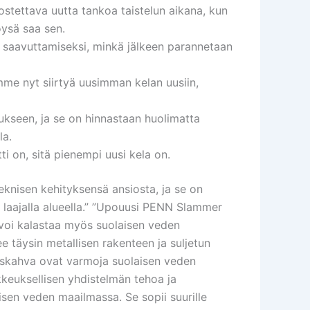
stettava uutta tankoa taistelun aikana, kun
löysä saa sen.
aavuttamiseksi, minkä jälkeen parannetaan
mme nyt siirtyä uusimman kelan uusiin,
kseen, ja se on hinnastaan ​​huolimatta
la.
i on, sitä pienempi uusi kela on.
eknisen kehityksensä ansiosta, ja se on
a laajalla alueella.” ”Upouusi PENN Slammer
ä voi kalastaa myös suolaisen veden
e täysin metallisen rakenteen ja suljetun
jauskahva ovat varmoja suolaisen veden
kkeuksellisen yhdistelmän tehoa ja
aisen veden maailmassa. Se sopii suurille