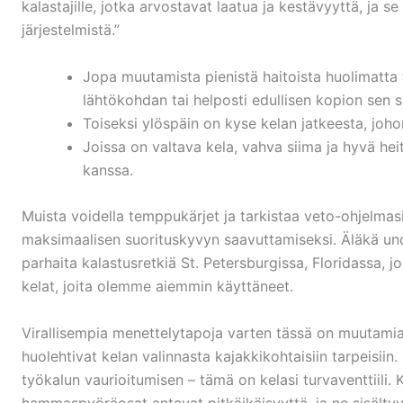
kalastajille, jotka arvostavat laatua ja kestävyyttä, ja 
järjestelmistä.”
Jopa muutamista pienistä haitoista huolimatta t
lähtökohdan tai helposti edullisen kopion sen si
Toiseksi ylöspäin on kyse kelan jatkeesta, johon
Joissa on valtava kela, vahva siima ja hyvä hei
kanssa.
Muista voidella temppukärjet ja tarkistaa veto-ohjelmas
maksimaalisen suorituskyvyn saavuttamiseksi. Äläkä un
parhaita kalastusretkiä St. Petersburgissa, Floridassa, 
kelat, joita olemme aiemmin käyttäneet.
Virallisempia menettelytapoja varten tässä on muutami
huolehtivat kelan valinnasta kajakkikohtaisiin tarpeisii
työkalun vaurioitumisen – tämä on kelasi turvaventtiili. Ko
hammaspyöräosat antavat pitkäikäisyyttä, ja ne sisältyvä